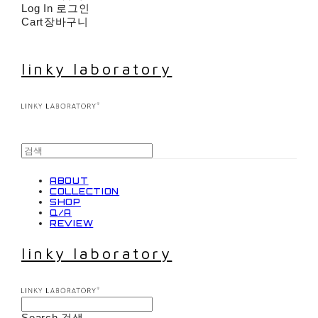
Log In
로그인
Cart
장바구니
linky laboratory
ABOUT
COLLECTION
SHOP
Q/A
REVIEW
linky laboratory
Search
검색