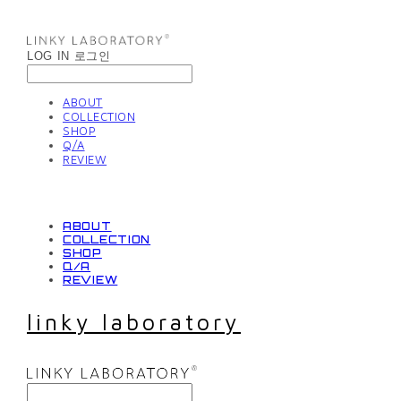
LOG IN
로그인
ABOUT
COLLECTION
SHOP
Q/A
REVIEW
ABOUT
COLLECTION
SHOP
Q/A
REVIEW
linky laboratory