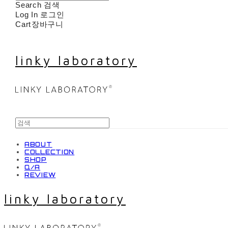
Search
검색
Log In
로그인
Cart
장바구니
linky laboratory
ABOUT
COLLECTION
SHOP
Q/A
REVIEW
linky laboratory