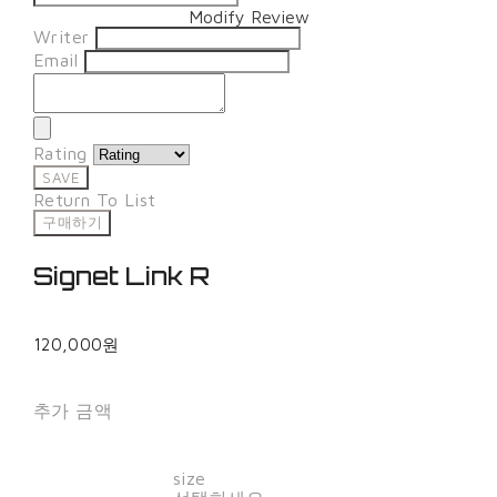
Modify Review
Writer
Email
Rating
SAVE
Return To List
구매하기
Signet Link R
120,000원
추가 금액
size