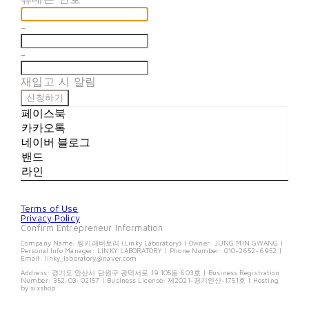
-
-
재입고 시 알림
신청하기
페이스북
카카오톡
네이버 블로그
밴드
라인
Terms of Use
Privacy Policy
Confirm Entrepreneur Information
Company Name: 링키래버토리 (Linky Laboratory) | Owner: JUNG MIN GWANG |
Personal Info Manager: LINKY LABORATORY | Phone Number: 010-2652-6952 |
Email: linky_laboratory@naver.com
Address: 경기도 안산시 단원구 광덕서로 19 105동 603호 | Business Registration
Number:
352-03-02157
| Business License:
제2021-경기안산-1751호
| Hosting
by sixshop