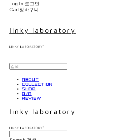
Log In
로그인
Cart
장바구니
linky laboratory
ABOUT
COLLECTION
SHOP
Q/A
REVIEW
linky laboratory
Search
검색