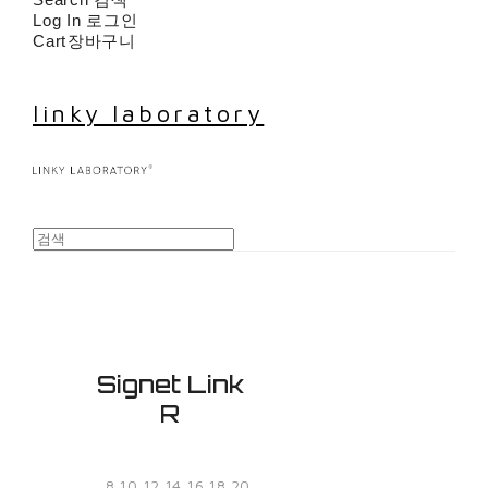
Log In
로그인
Cart
장바구니
linky laboratory
Signet Link
R
_8,10,12,14,16,18,20