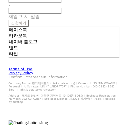
-
재입고 시 알림
신청하기
페이스북
카카오톡
네이버 블로그
밴드
라인
Terms of Use
Privacy Policy
Confirm Entrepreneur Information
Company Name: 링키래버토리 (Linky Laboratory) | Owner: JUNG MIN GWANG |
Personal Info Manager: LINKY LABORATORY | Phone Number: 010-2652-6952 |
Email: linky_laboratory@naver.com
Address: 경기도 안산시 단원구 광덕서로 19 105동 603호 | Business Registration
Number:
352-03-02157
| Business License:
제2021-경기안산-1751호
| Hosting
by sixshop