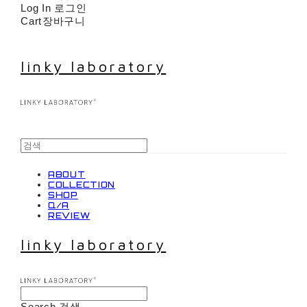
Log In
로그인
Cart
장바구니
linky laboratory
ABOUT
COLLECTION
SHOP
Q/A
REVIEW
linky laboratory
Search
검색